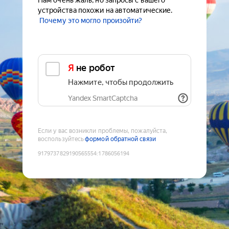
Нам очень жаль, но запросы с вашего
устройства похожи на автоматические.
Почему это могло произойти?
Я не робот
Нажмите, чтобы продолжить
Yandex SmartCaptcha
Если у вас возникли проблемы, пожалуйста,
воспользуйтесь
формой обратной связи
9179737829190565554
:
1786056194