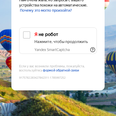
Нам очень жаль, но запросы с вашего
устройства похожи на автоматические.
Почему это могло произойти?
Я не робот
Нажмите, чтобы продолжить
Yandex SmartCaptcha
Если у вас возникли проблемы, пожалуйста,
воспользуйтесь
формой обратной связи
9175782283427842311
:
1785997252