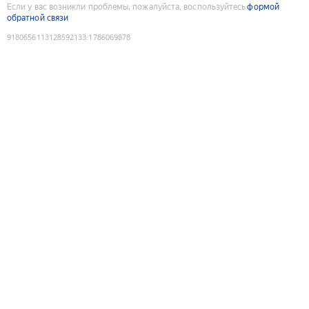
Если у вас возникли проблемы, пожалуйста, воспользуйтесь
формой
обратной связи
9180656113128592133
:
1786069878