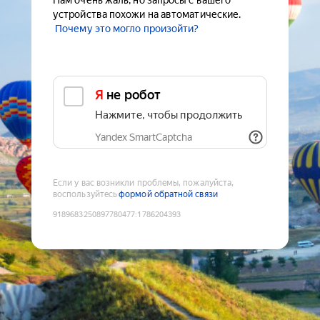
Нам очень жаль, но запросы с вашего
устройства похожи на автоматические.
Почему это могло произойти?
Я не робот
Нажмите, чтобы продолжить
Yandex SmartCaptcha
Если у вас возникли проблемы, пожалуйста,
воспользуйтесь
формой обратной связи
9189683250897780477
:
1786204393