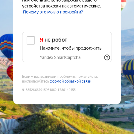
Нам очень жаль, но запросы с вашего
устройства похожи на автоматические.
Почему это могло произойти?
Я не робот
Нажмите, чтобы продолжить
Yandex SmartCaptcha
Если у вас возникли проблемы, пожалуйста,
воспользуйтесь
формой обратной связи
9185526667915961862
:
1786142455