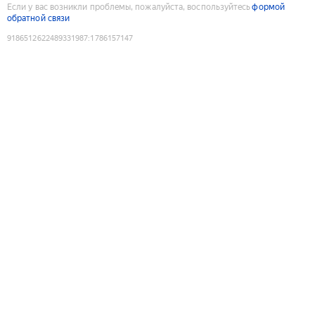
Если у вас возникли проблемы, пожалуйста, воспользуйтесь
формой
обратной связи
9186512622489331987
:
1786157147