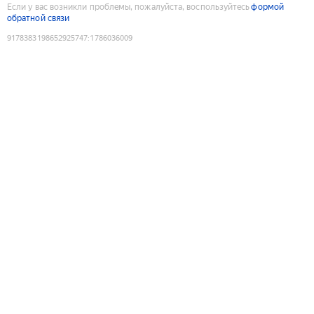
Если у вас возникли проблемы, пожалуйста, воспользуйтесь
формой
обратной связи
9178383198652925747
:
1786036009