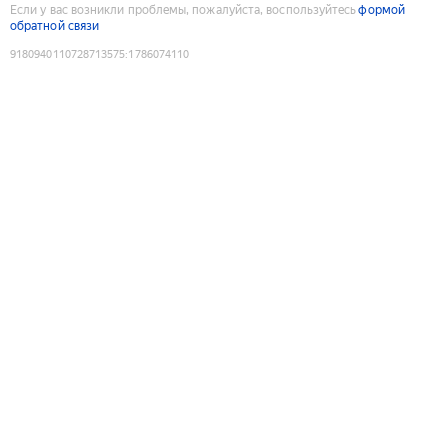
Если у вас возникли проблемы, пожалуйста, воспользуйтесь
формой
обратной связи
9180940110728713575
:
1786074110