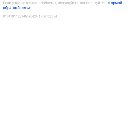
Если у вас возникли проблемы, пожалуйста, воспользуйтесь
формой
обратной связи
9184191123946393424
:
1786122554