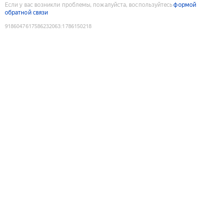
Если у вас возникли проблемы, пожалуйста, воспользуйтесь
формой
обратной связи
9186047617586232063
:
1786150218