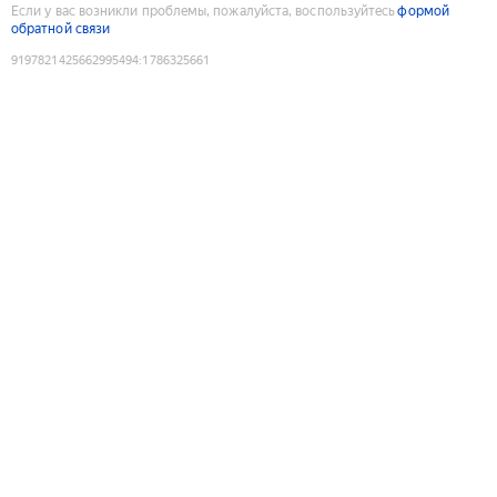
Если у вас возникли проблемы, пожалуйста, воспользуйтесь
формой
обратной связи
9197821425662995494
:
1786325661