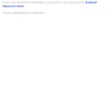
Если у вас возникли проблемы, пожалуйста, воспользуйтесь
формой
обратной связи
9180651896946426160
:
1786069815