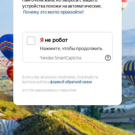
Нам очень жаль, но запросы с вашего
устройства похожи на автоматические.
Почему это могло произойти?
Я не робот
Нажмите, чтобы продолжить
Yandex SmartCaptcha
Если у вас возникли проблемы, пожалуйста,
воспользуйтесь
формой обратной связи
9177781566546294652
:
1786027044