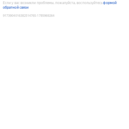
Если у вас возникли проблемы, пожалуйста, воспользуйтесь
формой
обратной связи
9173904016382514765
:
1785969264