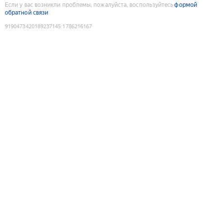
Если у вас возникли проблемы, пожалуйста, воспользуйтесь
формой
обратной связи
9190473420189237145
:
1786216167