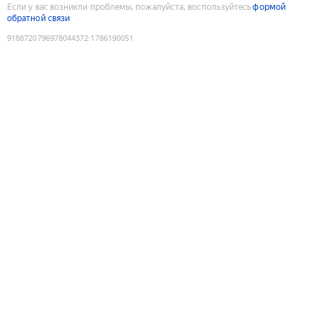
Если у вас возникли проблемы, пожалуйста, воспользуйтесь
формой
обратной связи
9188720796978044372
:
1786190051