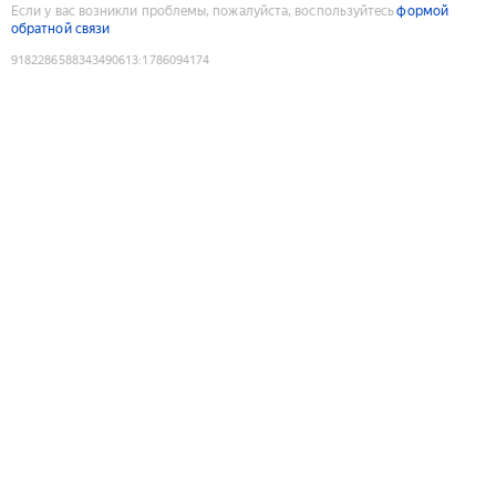
Если у вас возникли проблемы, пожалуйста, воспользуйтесь
формой
обратной связи
9182286588343490613
:
1786094174