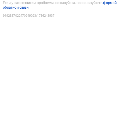
Если у вас возникли проблемы, пожалуйста, воспользуйтесь
формой
обратной связи
9192337022470249023
:
1786243937