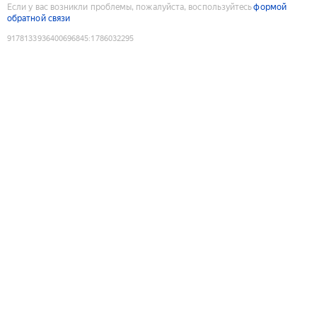
Если у вас возникли проблемы, пожалуйста, воспользуйтесь
формой
обратной связи
9178133936400696845
:
1786032295