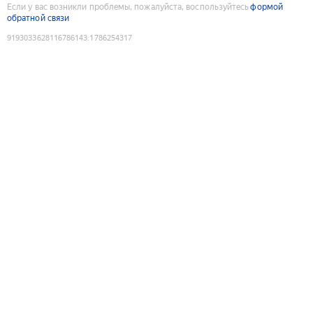
Если у вас возникли проблемы, пожалуйста, воспользуйтесь
формой
обратной связи
9193033628116786143
:
1786254317