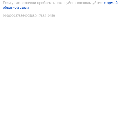
Если у вас возникли проблемы, пожалуйста, воспользуйтесь
формой
обратной связи
9190090378564095882
:
1786210459