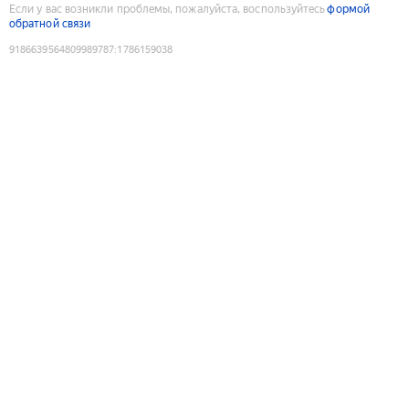
Если у вас возникли проблемы, пожалуйста, воспользуйтесь
формой
обратной связи
9186639564809989787
:
1786159038