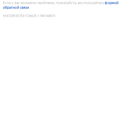
Если у вас возникли проблемы, пожалуйста, воспользуйтесь
формой
обратной связи
9187299357551126625
:
1786168870