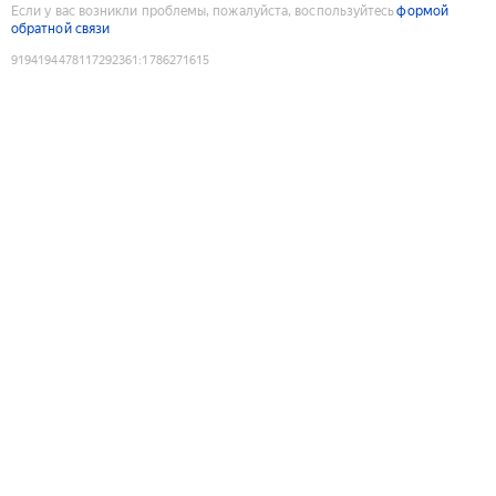
Если у вас возникли проблемы, пожалуйста, воспользуйтесь
формой
обратной связи
9194194478117292361
:
1786271615