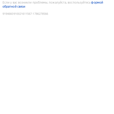
Если у вас возникли проблемы, пожалуйста, воспользуйтесь
формой
обратной связи
9194660910021611567
:
1786278566