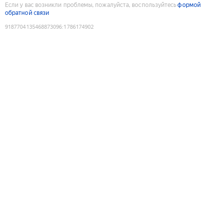
Если у вас возникли проблемы, пожалуйста, воспользуйтесь
формой
обратной связи
9187704135468873096
:
1786174902