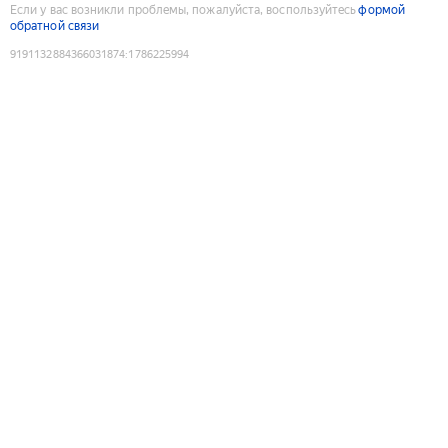
Если у вас возникли проблемы, пожалуйста, воспользуйтесь
формой
обратной связи
9191132884366031874
:
1786225994