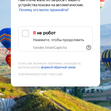
Нам очень жаль, но запросы с вашего
устройства похожи на автоматические.
Почему это могло произойти?
Я не робот
Нажмите, чтобы продолжить
Yandex SmartCaptcha
Если у вас возникли проблемы, пожалуйста,
воспользуйтесь
формой обратной связи
9190199444830573309
:
1786212085