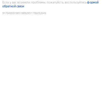
Если у вас возникли проблемы, пожалуйста, воспользуйтесь
формой
обратной связи
9179499919811989293
:
1786052649