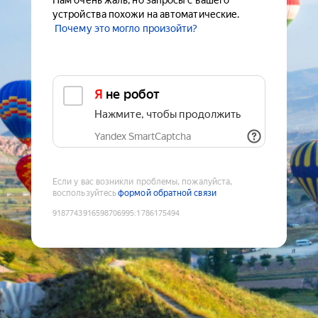
Нам очень жаль, но запросы с вашего
устройства похожи на автоматические.
Почему это могло произойти?
Я не робот
Нажмите, чтобы продолжить
Yandex SmartCaptcha
Если у вас возникли проблемы, пожалуйста,
воспользуйтесь
формой обратной связи
9187743916598706995
:
1786175494