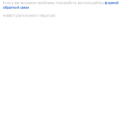
Если у вас возникли проблемы, пожалуйста, воспользуйтесь
формой
обратной связи
9189877238731010974
:
1786207283