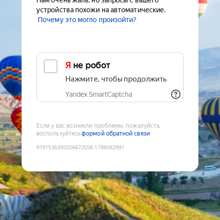
Нам очень жаль, но запросы с вашего
устройства похожи на автоматические.
Почему это могло произойти?
Я не робот
Нажмите, чтобы продолжить
Yandex SmartCaptcha
Если у вас возникли проблемы, пожалуйста,
воспользуйтесь
формой обратной связи
9181536093206672558
:
1786082991