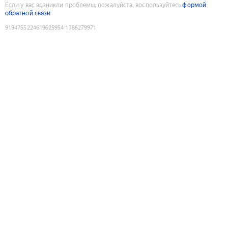
Если у вас возникли проблемы, пожалуйста, воспользуйтесь
формой
обратной связи
9194755224619625954
:
1786279971