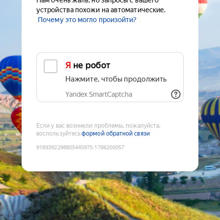
Нам очень жаль, но запросы с вашего
устройства похожи на автоматические.
Почему это могло произойти?
Я не робот
Нажмите, чтобы продолжить
Yandex SmartCaptcha
Если у вас возникли проблемы, пожалуйста,
воспользуйтесь
формой обратной связи
9189392298805445975
:
1786200057