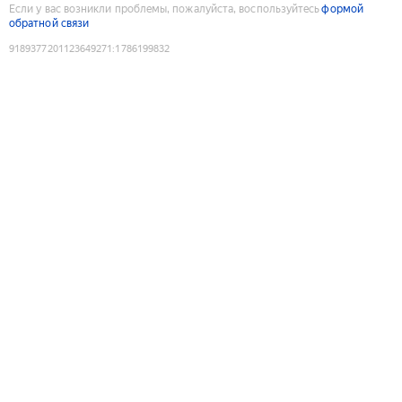
Если у вас возникли проблемы, пожалуйста, воспользуйтесь
формой
обратной связи
9189377201123649271
:
1786199832