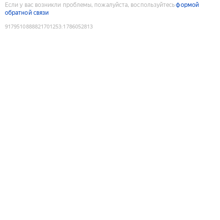
Если у вас возникли проблемы, пожалуйста, воспользуйтесь
формой
обратной связи
9179510888821701253
:
1786052813