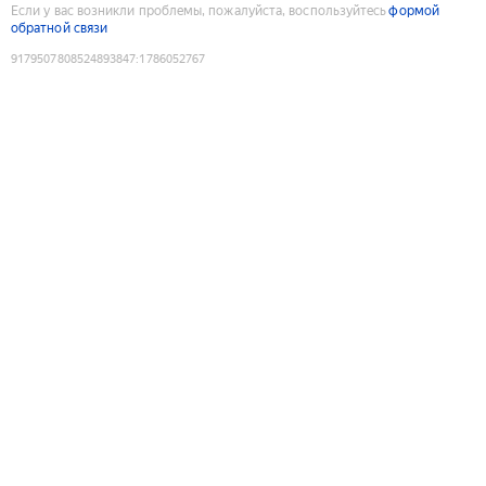
Если у вас возникли проблемы, пожалуйста, воспользуйтесь
формой
обратной связи
9179507808524893847
:
1786052767