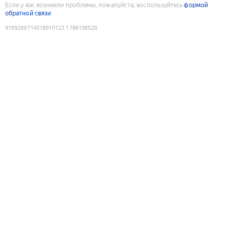
Если у вас возникли проблемы, пожалуйста, воспользуйтесь
формой
обратной связи
9189289714518910122
:
1786198529