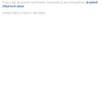
Если у вас возникли проблемы, пожалуйста, воспользуйтесь
формой
обратной связи
9186627688151709912
:
1786158861