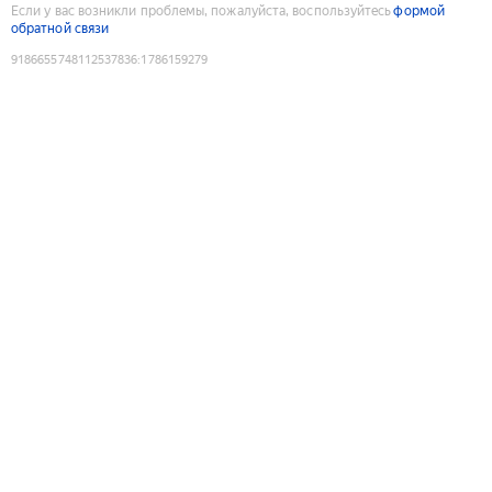
Если у вас возникли проблемы, пожалуйста, воспользуйтесь
формой
обратной связи
9186655748112537836
:
1786159279