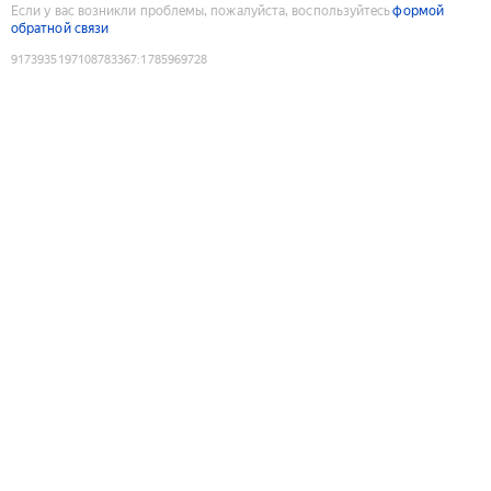
Если у вас возникли проблемы, пожалуйста, воспользуйтесь
формой
обратной связи
9173935197108783367
:
1785969728