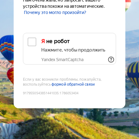
Нам очень жаль, но запросы с вашего
устройства похожи на автоматические.
Почему это могло произойти?
Я не робот
Нажмите, чтобы продолжить
Yandex SmartCaptcha
Если у вас возникли проблемы, пожалуйста,
воспользуйтесь
формой обратной связи
9179550543851441035
:
1786053404