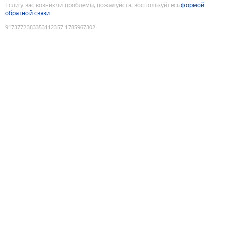
Если у вас возникли проблемы, пожалуйста, воспользуйтесь
формой
обратной связи
9173772383353112357
:
1785967302