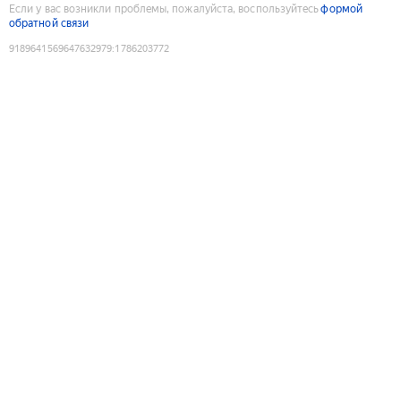
Если у вас возникли проблемы, пожалуйста, воспользуйтесь
формой
обратной связи
9189641569647632979
:
1786203772