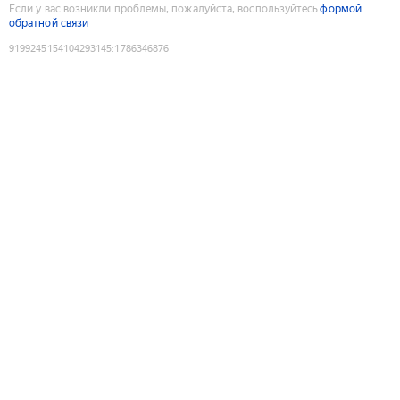
Если у вас возникли проблемы, пожалуйста, воспользуйтесь
формой
обратной связи
9199245154104293145
:
1786346876