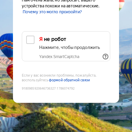
Нам очень жаль, но запросы с вашего
устройства похожи на автоматические.
Почему это могло произойти?
Я не робот
Нажмите, чтобы продолжить
Yandex SmartCaptcha
Если у вас возникли проблемы, пожалуйста,
воспользуйтесь
формой обратной связи
9180985920646736327
:
1786074792