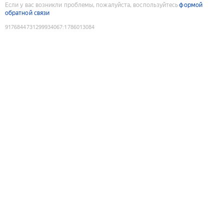
Если у вас возникли проблемы, пожалуйста, воспользуйтесь
формой
обратной связи
9176844731299934067
:
1786013084