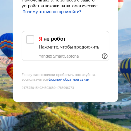
Нам очень жаль, но запросы с вашего
устройства похожи на автоматические.
Почему это могло произойти?
Я не робот
Нажмите, чтобы продолжить
Yandex SmartCaptcha
Если у вас возникли проблемы, пожалуйста,
воспользуйтесь
формой обратной связи
9175750154924503689
:
1785996773