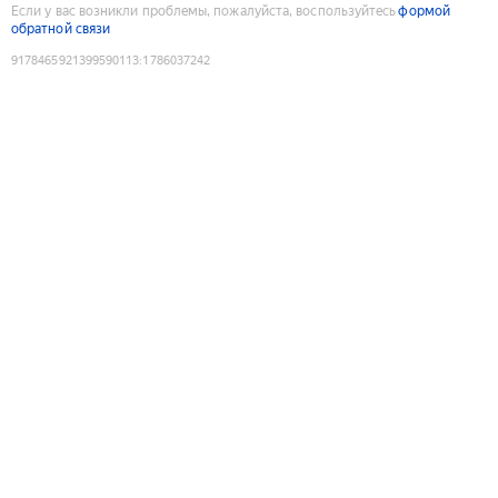
Если у вас возникли проблемы, пожалуйста, воспользуйтесь
формой
обратной связи
9178465921399590113
:
1786037242