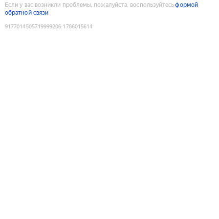
Если у вас возникли проблемы, пожалуйста, воспользуйтесь
формой
обратной связи
9177014505719999206
:
1786015614